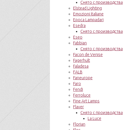
Снято с производства
Elstead Lighting
Emozioni Italiane
Epoca Lampadari
Esedra
Снято с производства
Eseo
Fabbian
Снято с производства
Facon de Venise
Fagerhult
Faladesa
FALB
Faneurope
Faro
Fendi
Ferroluce
Fine Art Lamps
Flaver
Снято с производства
La Luce
Florian