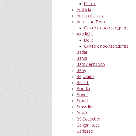
Platek
Artificia
Arturo Alvarez
Aureliano Toso
Снято с производства
Axo light
Delit
Снято с производства
Badari
Banci
Barovier&Toso
Beby
Bejorama
Bellart
Bondia
Bover
Brandt
Brass line
Bruck
BS Collection
Cangini tucci
Carlesso