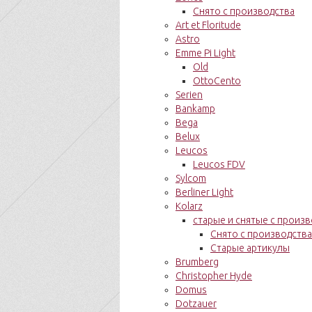
Снято с производства
Art et Floritude
Astro
Emme Pi Light
Old
OttoCento
Serien
Bankamp
Bega
Belux
Leucos
Leucos FDV
Sylcom
Berliner Light
Kolarz
старые и снятые с произ
Снято с производства
Старые артикулы
Brumberg
Christopher Hyde
Domus
Dotzauer