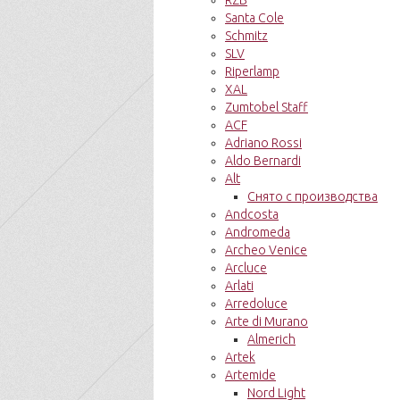
RZB
Santa Cole
Schmitz
SLV
Riperlamp
XAL
Zumtobel Staff
ACF
Adriano Rossi
Aldo Bernardi
Alt
Снято с производства
Andcosta
Andromeda
Archeo Venice
Arcluce
Arlati
Arredoluce
Arte di Murano
Almerich
Artek
Artemide
Nord Light