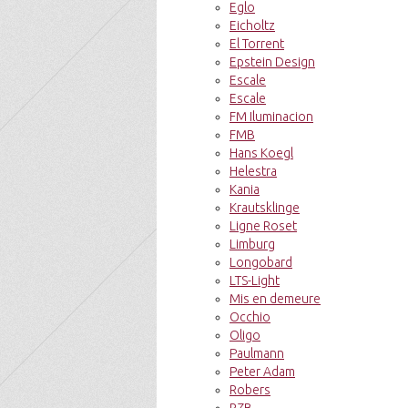
Eglo
Eicholtz
El Torrent
Epstein Design
Escale
Escale
FM Iluminacion
FMB
Hans Koegl
Helestra
Kania
Krautsklinge
Ligne Roset
Limburg
Longobard
LTS-Light
Mis en demeure
Occhio
Oligo
Paulmann
Peter Adam
Robers