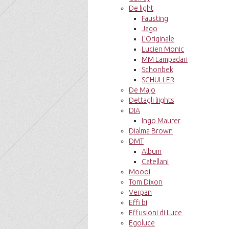
De light
Fausting
Jago
L'Originale
Lucien Monic
MM Lampadari
Schonbek
SCHULLER
De Majo
Dettagli liights
DIA
Ingo Maurer
Dialma Brown
DMT
Album
Catellani
Moooi
Tom Dixon
Verpan
Effi bi
Effusioni di Luce
Egoluce