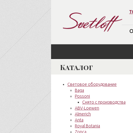
т
О
Каталог
Световое оборудование
Baga
Possoni
Снято с производства
ABV-Loewen
Almerich
Anta
Royal Botania
Zonca