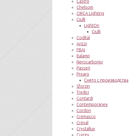
Castro
Chelsom
CIRCA Lighting
Ciulli
LightOn
Ciulli
Codital
Arizzi
FBAI
Italamp
Nerocarbonio
Passeri
Prearo
Снято с производства
Sforzin
Tredici
Contardi
Contemporanea
Cordon
Cremasco
Creval
Crystallux
Currey