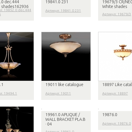
.0 dec.444
19841.0 231
19679/3 CR/NE
t, shades162936
White shades
л: 19852.0 dec.444
Артикул: 19841.0 231
6
Артикул: 19679/3
.1
19011 like catalogue
18897 Like cata
л: 19494.1
Артикул: 19011
Артикул: 18897
19961.0 APLIQUE /
19876.0
WALL BRACKET PLA.B
Артикул: 19876.0
· 04
Артикул: 19961.0