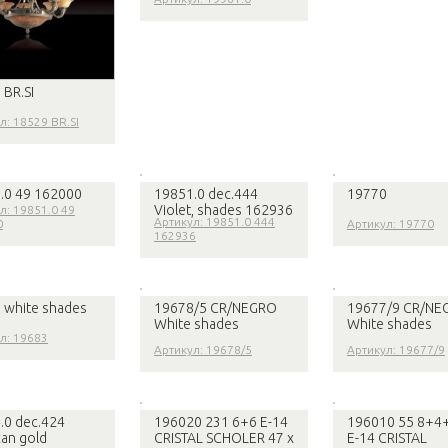
 BR.SI
л: 18529 BR.SI
.0 49 162000
19851.0 dec.444
19770
Violet, shades 162936
л: 19851.0 49
Артикул: 19851.0 444
0
Артикул: 19770
162936
 white shades
19678/5 CR/NEGRO
19677/9 CR/NE
White shades
White shades
л: 19683
Артикул: 19678/5
Артикул: 19677/9
.0 dec.424
196020 231 6+6 E-14
196010 55 8+4
can gold
CRISTAL SCHOLER 47 x
E-14 CRISTAL