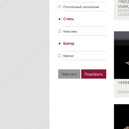
19852
Viole
Потолочный светильник
Артику
16293
Стиль
Классика
Бренд
Mariner
19494
Артику