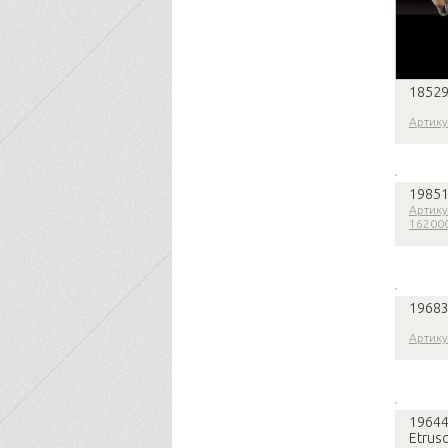
18529
Артику
19851
Артику
16200
19683
Артику
19644
Etrus