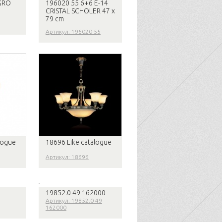
GRO
196020 55 6+6 E-14
CRISTAL SCHOLER 47 x
79 cm
Артикул: 196020 55
logue
18696 Like catalogue
Артикул: 18696
19852.0 49 162000
Артикул: 19852.0 49
162000