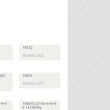
19722
Артикул: 19722
GRO
19674
Артикул: 19674
+4+4
196010 231 8+4+4+4
E-14 CRISTAL