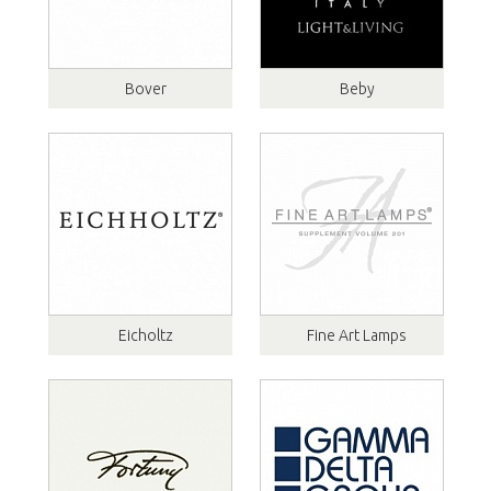
Bover
Beby
Eicholtz
Fine Art Lamps