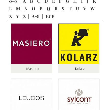
0-9
|
A
B
C
D
E
F
G
H
I
J
K
L
M
N
O
P
Q
R
S
T
U
V
W
X
Y
Z
|
А-Я
|
Все
Masiero
Kolarz