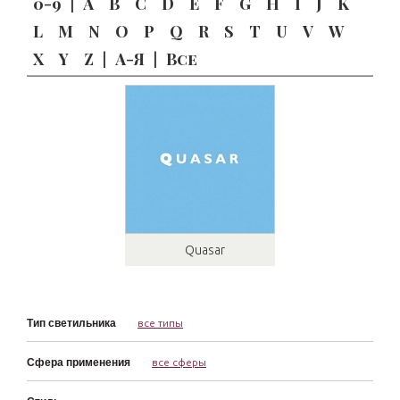
0-9
|
A
B
C
D
E
F
G
H
I
J
K
L
M
N
O
P
Q
R
S
T
U
V
W
X
Y
Z
|
А-Я
|
Все
Quasar
Тип светильника
все типы
Сфера применения
все сферы
Аксессуары
Зеркала