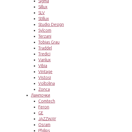
Sigma
Sillux
SLV
Stillux
Studio Design
Sylcom
Terzani
Tobias Grau
Traddel
Tredici
Vanlux
Vibia
Vintage
Vistosi
Voltolina
Zonca
Лампочки
Comtech
Feron
GE
JAZZWAY
Osram
Philips