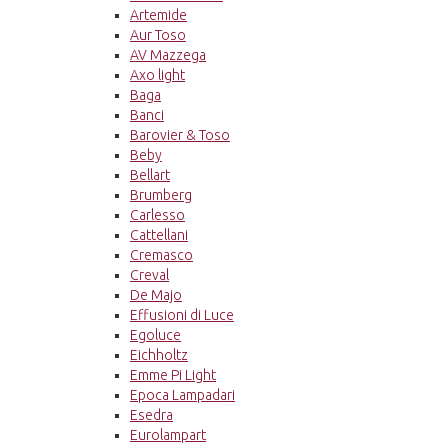
Artemide
Aur Toso
AV Mazzega
Axo light
Baga
Banci
Barovier & Toso
Beby
Bellart
Brumberg
Carlesso
Cattellani
Cremasco
Creval
De Majo
Effusioni di Luce
Egoluce
Eichholtz
Emme Pi Light
Epoca Lampadari
Esedra
Eurolampart