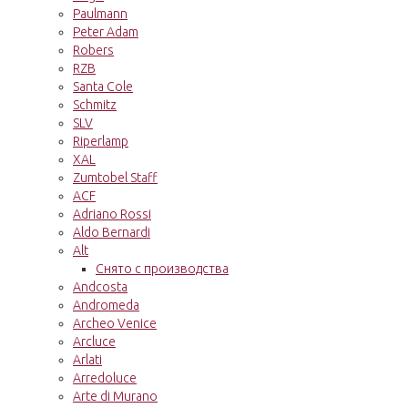
Paulmann
Peter Adam
Robers
RZB
Santa Cole
Schmitz
SLV
Riperlamp
XAL
Zumtobel Staff
ACF
Adriano Rossi
Aldo Bernardi
Alt
Снято с производства
Andcosta
Andromeda
Archeo Venice
Arcluce
Arlati
Arredoluce
Arte di Murano