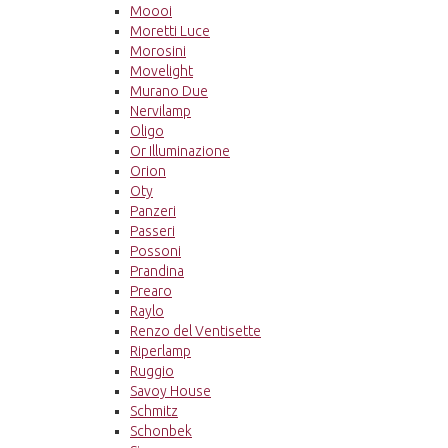
Moooi
Moretti Luce
Morosini
Movelight
Murano Due
Nervilamp
Oligo
Or Illuminazione
Orion
Oty
Panzeri
Passeri
Possoni
Prandina
Prearo
Raylo
Renzo del Ventisette
Riperlamp
Ruggio
Savoy House
Schmitz
Schonbek