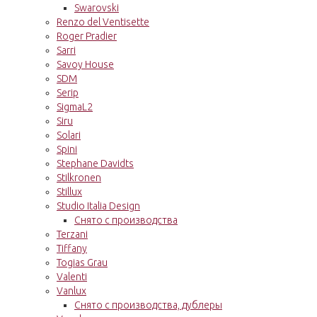
Swarovski
Renzo del Ventisette
Roger Pradier
Sarri
Savoy House
SDM
Serip
SigmaL2
Siru
Solari
Spini
Stephane Davidts
Stilkronen
Stillux
Studio Italia Design
Снято с производства
Terzani
Tiffany
Togias Grau
Valenti
Vanlux
Снято с производства, дублеры