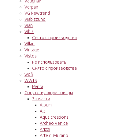
Vaughan
Verpan
VG Newtrend
Viabizzuno
Vian
Vibia
Снято с производства
Villari
Vintage
Vistosi
не использовать
Снято с производства
wofi
WWTS
Penta
Сопутствующие товары
Запчасти
Album
Alt
Aqua creations
Archeo Venice
Arizzi
Arte di Murano