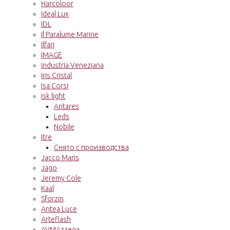
Harcoloor
Ideal Lux
IDL
Il Paralume Marine
Ilfari
IMAGE
Industria Veneziana
Iris Cristal
Isa Corsi
Isk light
Antares
Leds
Nobile
Itre
Снято с производства
Jacco Maris
Jago
Jeremy Cole
Kaal
Sforzin
Antea Luce
Arteflash
AVMAzzega