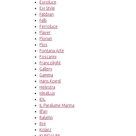
Euroluce
Evi Style
Fabbian
Falb
Ferroluce
Flaver
Florian
Flos
Fontana Arte
Foscarini
Francolight
Gallery
Gamma
Hans Koegl
Helestra
IdealLux
IDL
IL Paralume Marina
Ilfari
Italamp
Itre
Kolarz
KUNDALINI