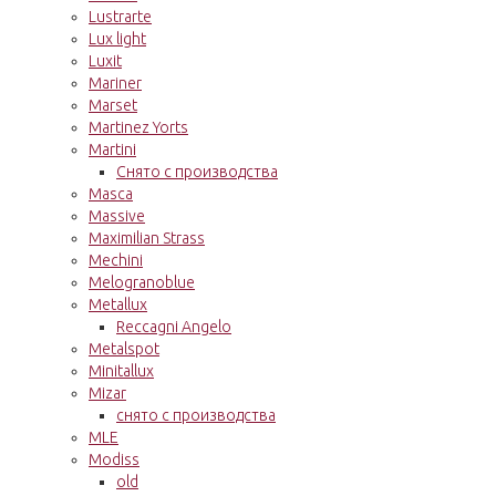
Lustrarte
Lux light
Luxit
Mariner
Marset
Martinez Yorts
Martini
Снято с производства
Masca
Massive
Maximilian Strass
Mechini
Melogranoblue
Metallux
Reccagni Angelo
Metalspot
Minitallux
Mizar
снято с производства
MLE
Modiss
old