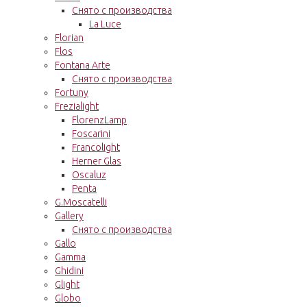
Снято с производства
La Luce
Florian
Flos
Fontana Arte
Снято с производства
Fortuny
Frezialight
FlorenzLamp
Foscarini
Francolight
Herner Glas
Oscaluz
Penta
G.Moscatelli
Gallery
Снято с производства
Gallo
Gamma
Ghidini
Glight
Globo