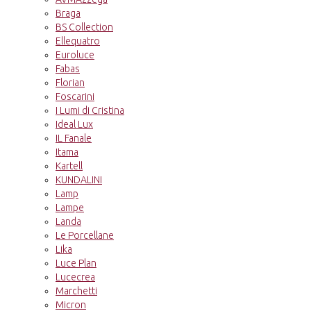
Braga
BS Collection
Ellequatro
Euroluce
Fabas
Florian
Foscarini
I Lumi di Cristina
Ideal Lux
IL Fanale
Itama
Kartell
KUNDALINI
Lamp
Lampe
Landa
Le Porcellane
Lika
Luce Plan
Lucecrea
Marchetti
Micron