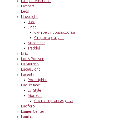
Lamp International
Lampart
Leds
Linea light
I Led
Linea
Снятое с производства
Старые артикулы
Manamana
Traddel
Lirio
Louis Poulsen
Lu Murano
Luce&Light
Lucente
Poomlighting
Luci Italiane
Evi Style
Morosini
Снято с производства
Lucifero
Lumen Center
Lumina