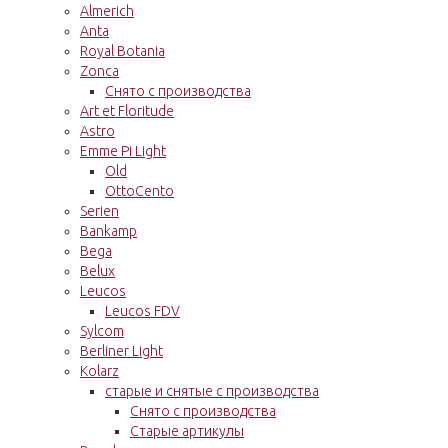
Almerich
Anta
Royal Botania
Zonca
Снято с производства
Art et Floritude
Astro
Emme Pi Light
Old
OttoCento
Serien
Bankamp
Bega
Belux
Leucos
Leucos FDV
Sylcom
Berliner Light
Kolarz
старые и снятые с производства
Снято с производства
Старые артикулы