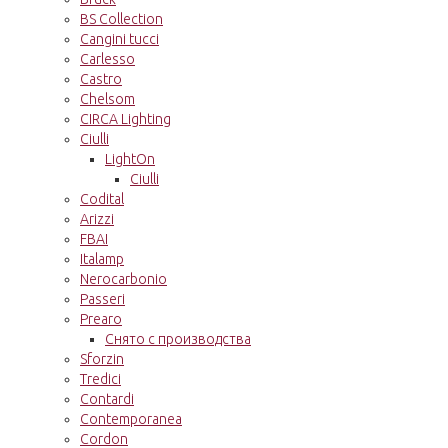
BS Collection
Cangini tucci
Carlesso
Castro
Chelsom
CIRCA Lighting
Ciulli
LightOn
Ciulli
Codital
Arizzi
FBAI
Italamp
Nerocarbonio
Passeri
Prearo
Снято с производства
Sforzin
Tredici
Contardi
Contemporanea
Cordon