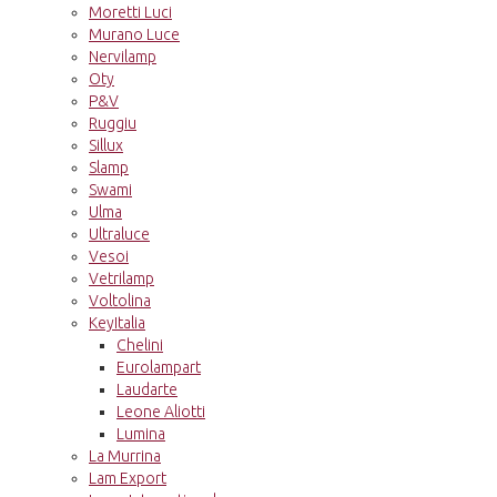
Moretti Luci
Murano Luce
Nervilamp
Oty
P&V
Ruggiu
Sillux
Slamp
Swami
Ulma
Ultraluce
Vesoi
Vetrilamp
Voltolina
KeyItalia
Chelini
Eurolampart
Laudarte
Leone Aliotti
Lumina
La Murrina
Lam Export