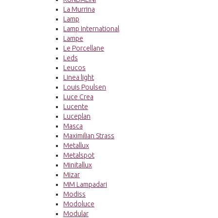
La Murrina
Lamp
Lamp International
Lampe
Le Porcellane
Leds
Leucos
Linea light
Louis Poulsen
Luce Crea
Lucente
Luceplan
Masca
Maximilian Strass
Metallux
Metalspot
Minitallux
Mizar
MM Lampadari
Modiss
Modoluce
Modular