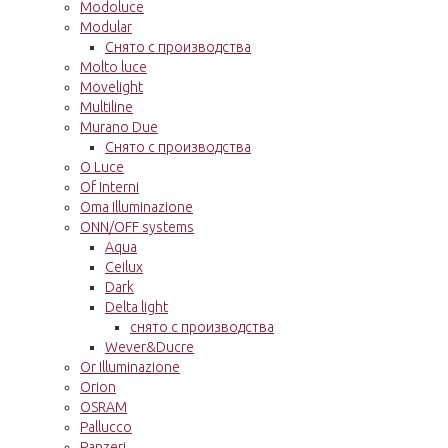
Modoluce
Modular
Снято с производства
Molto luce
Movelight
Multiline
Murano Due
Снято с производства
O Luce
Of Interni
Oma Illuminazione
ONN/OFF systems
Aqua
Ceilux
Dark
Delta light
снято с производства
Wever&Ducre
Or Illuminazione
Orion
OSRAM
Pallucco
Panzeri