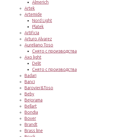
Almerich
Artek
Artemide
Nord Light
Platek
Artificia
Arturo Alvarez
Aureliano Toso
Снято с производства
Axo light
Delit
Снято с производства
Badari
Banci
Barovier&Toso
Beby
Bejorama
Bellart
Bondia
Bover
Brandt
Brass line
Bruck