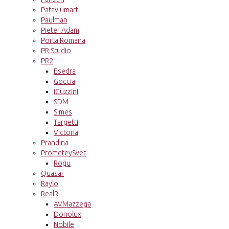
Pataviumart
Paulman
Pieter Adam
Porta Romana
PR Studio
PR2
Esedra
Goccia
iGuzzini
SDM
Simes
Targetti
Victoria
Prandina
PrometeySvet
Rogu
Quasar
Raylo
RealR
AVMazzega
Donolux
Nobile