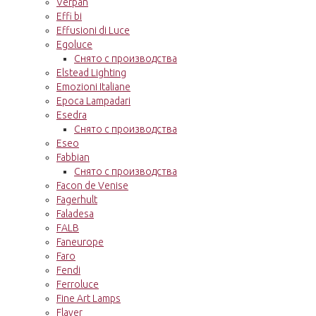
Verpan
Effi bi
Effusioni di Luce
Egoluce
Снято с производства
Elstead Lighting
Emozioni Italiane
Epoca Lampadari
Esedra
Снято с производства
Eseo
Fabbian
Снято с производства
Facon de Venise
Fagerhult
Faladesa
FALB
Faneurope
Faro
Fendi
Ferroluce
Fine Art Lamps
Flaver