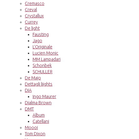
Cremasco
Creval
Crystallux
Currey
De light
Fausting
Jago
L'Originale
Lucien Monic
MM Lampadari
Schonbek
SCHULLER
De Majo
Dettagli liights
DIA
Ingo Maurer
Dialma Brown
DMT
Album
Catellani
Moooi
Tom Dixon