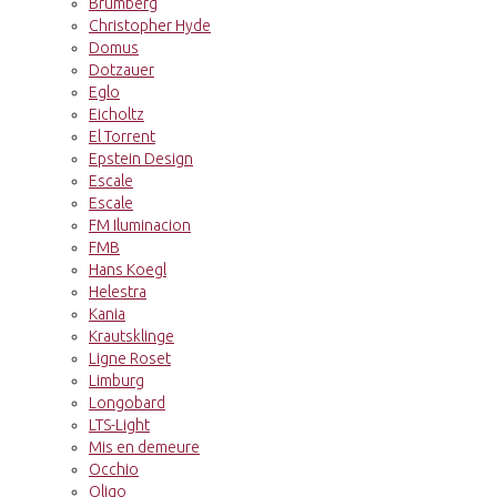
Brumberg
Christopher Hyde
Domus
Dotzauer
Eglo
Eicholtz
El Torrent
Epstein Design
Escale
Escale
FM Iluminacion
FMB
Hans Koegl
Helestra
Kania
Krautsklinge
Ligne Roset
Limburg
Longobard
LTS-Light
Mis en demeure
Occhio
Oligo