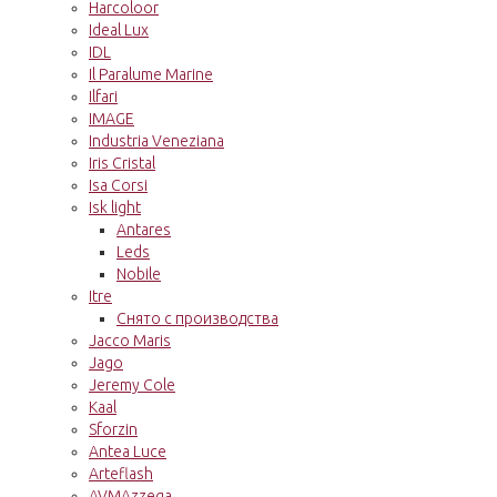
Harcoloor
Ideal Lux
IDL
Il Paralume Marine
Ilfari
IMAGE
Industria Veneziana
Iris Cristal
Isa Corsi
Isk light
Antares
Leds
Nobile
Itre
Снято с производства
Jacco Maris
Jago
Jeremy Cole
Kaal
Sforzin
Antea Luce
Arteflash
AVMAzzega