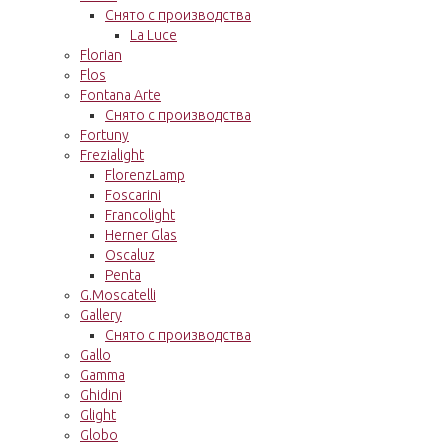
Снято с производства
La Luce
Florian
Flos
Fontana Arte
Снято с производства
Fortuny
Frezialight
FlorenzLamp
Foscarini
Francolight
Herner Glas
Oscaluz
Penta
G.Moscatelli
Gallery
Снято с производства
Gallo
Gamma
Ghidini
Glight
Globo