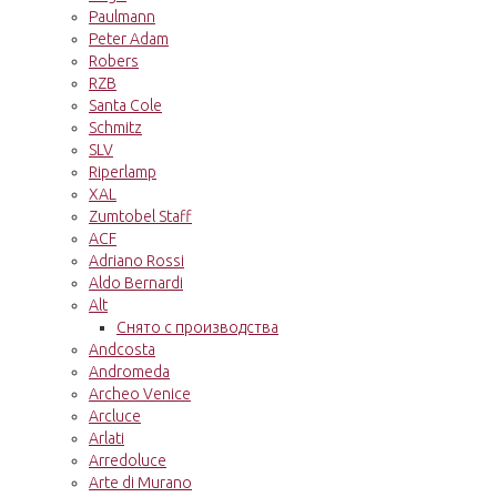
Paulmann
Peter Adam
Robers
RZB
Santa Cole
Schmitz
SLV
Riperlamp
XAL
Zumtobel Staff
ACF
Adriano Rossi
Aldo Bernardi
Alt
Снято с производства
Andcosta
Andromeda
Archeo Venice
Arcluce
Arlati
Arredoluce
Arte di Murano