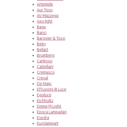
Artemide
Aur Toso
AV Mazzega
Axo light
Baga
Banci
Barovier & Toso
Beby
Bellart
Brumberg
Carlesso
Cattellani
Cremasco
Creval
De Majo
Effusioni di Luce
Egoluce
Eichholtz
Emme Pi Light
Epoca Lampadari
Esedra
Eurolampart