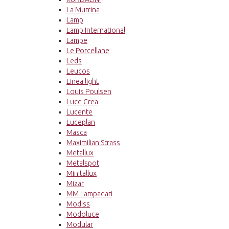
La Murrina
Lamp
Lamp International
Lampe
Le Porcellane
Leds
Leucos
Linea light
Louis Poulsen
Luce Crea
Lucente
Luceplan
Masca
Maximilian Strass
Metallux
Metalspot
Minitallux
Mizar
MM Lampadari
Modiss
Modoluce
Modular