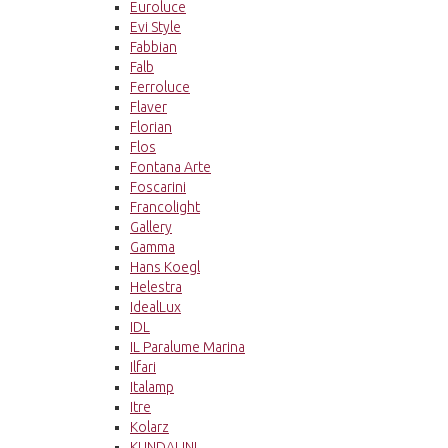
Euroluce
Evi Style
Fabbian
Falb
Ferroluce
Flaver
Florian
Flos
Fontana Arte
Foscarini
Francolight
Gallery
Gamma
Hans Koegl
Helestra
IdealLux
IDL
IL Paralume Marina
Ilfari
Italamp
Itre
Kolarz
KUNDALINI