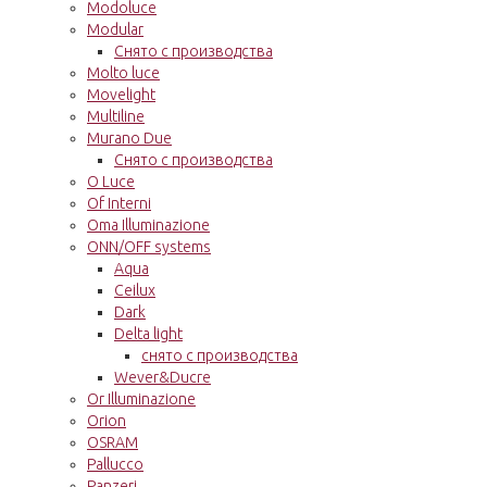
Modoluce
Modular
Снято с производства
Molto luce
Movelight
Multiline
Murano Due
Снято с производства
O Luce
Of Interni
Oma Illuminazione
ONN/OFF systems
Aqua
Ceilux
Dark
Delta light
снято с производства
Wever&Ducre
Or Illuminazione
Orion
OSRAM
Pallucco
Panzeri