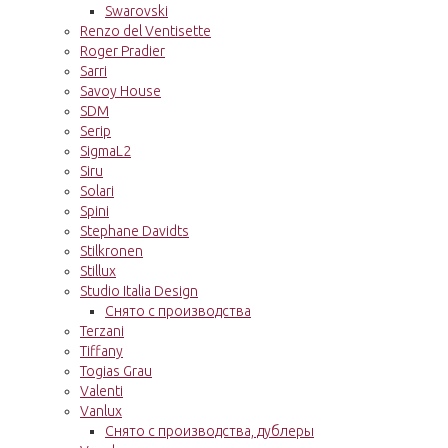
Swarovski
Renzo del Ventisette
Roger Pradier
Sarri
Savoy House
SDM
Serip
SigmaL2
Siru
Solari
Spini
Stephane Davidts
Stilkronen
Stillux
Studio Italia Design
Снято с производства
Terzani
Tiffany
Togias Grau
Valenti
Vanlux
Снято с производства, дублеры