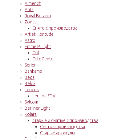
Almerich
Anta
Royal Botania
Zonca
Снято с производства
Art et Floritude
Astro
Emme Pi Light
Old
OttoCento
Serien
Bankamp
Bega
Belux
Leucos
Leucos FDV
Sylcom
Berliner Light
Kolarz
старые и снятые с производства
Снято с производства
Старые артикулы