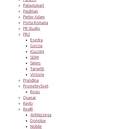
Pataviumart
Paulman
Pieter Adam
Porta Romana
PR Studio
PR2
Esedra
Goccia
iGuzzini
SDM
Simes
Targetti
Victoria
Prandina
PrometeySvet
Rogu
Quasar
Raylo
RealR
AVMazzega
Donolux
Nobile