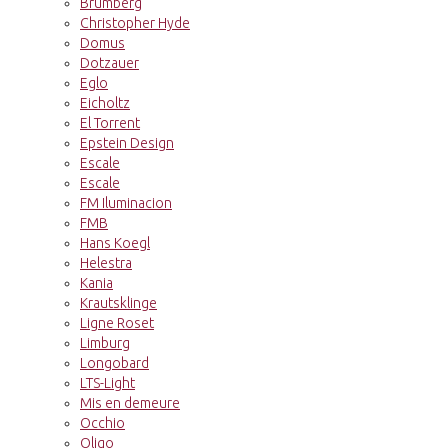
Brumberg
Christopher Hyde
Domus
Dotzauer
Eglo
Eicholtz
El Torrent
Epstein Design
Escale
Escale
FM Iluminacion
FMB
Hans Koegl
Helestra
Kania
Krautsklinge
Ligne Roset
Limburg
Longobard
LTS-Light
Mis en demeure
Occhio
Oligo