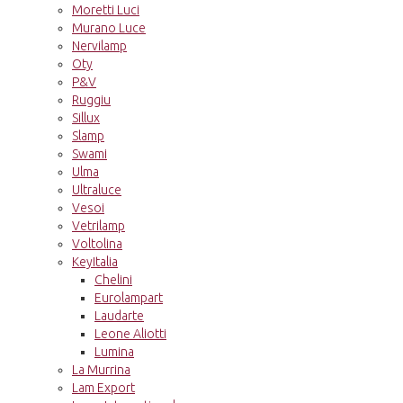
Moretti Luci
Murano Luce
Nervilamp
Oty
P&V
Ruggiu
Sillux
Slamp
Swami
Ulma
Ultraluce
Vesoi
Vetrilamp
Voltolina
KeyItalia
Chelini
Eurolampart
Laudarte
Leone Aliotti
Lumina
La Murrina
Lam Export