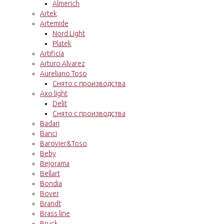
Almerich
Artek
Artemide
Nord Light
Platek
Artificia
Arturo Alvarez
Aureliano Toso
Снято с производства
Axo light
Delit
Снято с производства
Badari
Banci
Barovier&Toso
Beby
Bejorama
Bellart
Bondia
Bover
Brandt
Brass line
Bruck