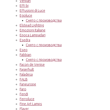
Verpan
Effi bi
Effusioni di Luce
Egoluce
Снято с производства
Elstead Lighting
Emozioni Italiane
Epoca Lampadari
Esedra
Снято с производства
Eseo
Fabbian
Снято с производства
Facon de Venise
Fagerhult
Faladesa
FALB
Faneurope
Faro
Fendi
Ferroluce
Fine Art Lamps
Flaver