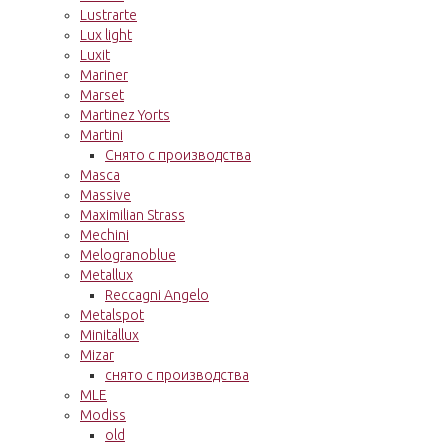
Lustrarte
Lux light
Luxit
Mariner
Marset
Martinez Yorts
Martini
Снято с производства
Masca
Massive
Maximilian Strass
Mechini
Melogranoblue
Metallux
Reccagni Angelo
Metalspot
Minitallux
Mizar
снято с производства
MLE
Modiss
old