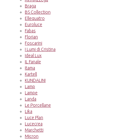
Braga
BS Collection
Ellequatro
Euroluce
Fabas
Florian
Foscarini
I Lumi di Cristina
Ideal Lux
IL Fanale
Itama
Kartell
KUNDALINI
Lamp
Lampe
Landa
Le Porcellane
Lika
Luce Plan
Lucecrea
Marchetti
Micron