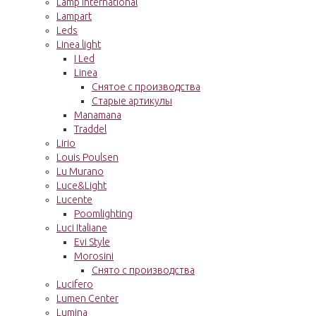
Lamp International
Lampart
Leds
Linea light
I Led
Linea
Снятое с производства
Старые артикулы
Manamana
Traddel
Lirio
Louis Poulsen
Lu Murano
Luce&Light
Lucente
Poomlighting
Luci Italiane
Evi Style
Morosini
Снято с производства
Lucifero
Lumen Center
Lumina