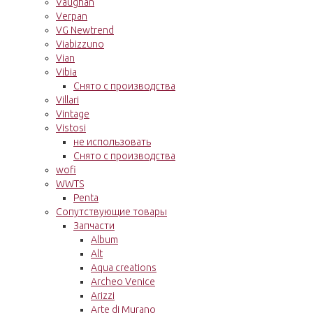
Vaughan
Verpan
VG Newtrend
Viabizzuno
Vian
Vibia
Снято с производства
Villari
Vintage
Vistosi
не использовать
Снято с производства
wofi
WWTS
Penta
Сопутствующие товары
Запчасти
Album
Alt
Aqua creations
Archeo Venice
Arizzi
Arte di Murano