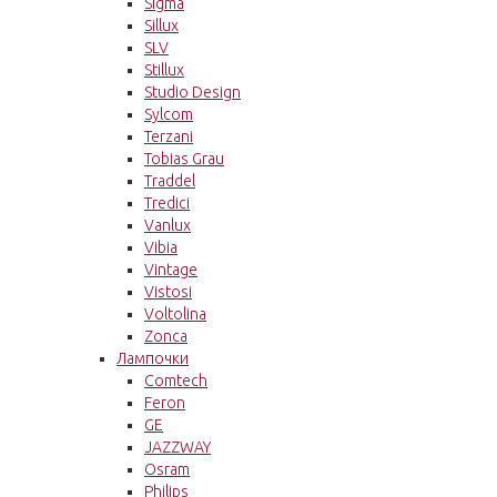
Sigma
Sillux
SLV
Stillux
Studio Design
Sylcom
Terzani
Tobias Grau
Traddel
Tredici
Vanlux
Vibia
Vintage
Vistosi
Voltolina
Zonca
Лампочки
Comtech
Feron
GE
JAZZWAY
Osram
Philips