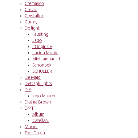
Cremasco
Creval
Crystallux
Currey
De light
Fausting
Jago
L'Originale
Lucien Monic
MM Lampadari
Schonbek
SCHULLER
De Majo
Dettagli liights
DIA
Ingo Maurer
Dialma Brown
DMT
Album
Catellani
Moooi
Tom Dixon