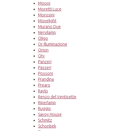
Moooi
Moretti Luce
Morosini
Movelight
Murano Due
Nervilamp
Oligo
Or Illuminazione
Orion
Oty
Panzeri
Passeri
Possoni
Prandina
Prearo
Raylo
Renzo del Ventisette
Riperlamp
Ruggio
Savoy House
Schmitz
Schonbek