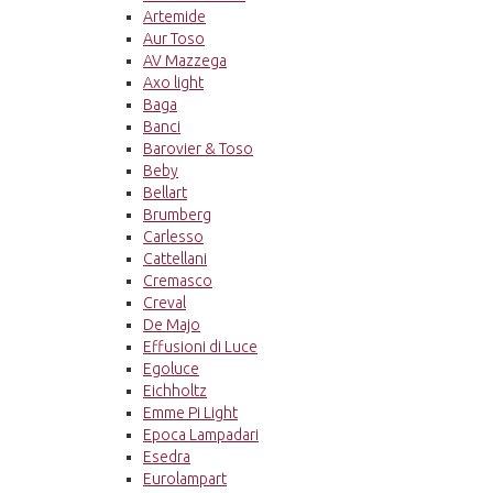
Artemide
Aur Toso
AV Mazzega
Axo light
Baga
Banci
Barovier & Toso
Beby
Bellart
Brumberg
Carlesso
Cattellani
Cremasco
Creval
De Majo
Effusioni di Luce
Egoluce
Eichholtz
Emme Pi Light
Epoca Lampadari
Esedra
Eurolampart