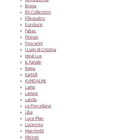
Braga
BS Collection
Ellequatro
Euroluce
Fabas
Florian
Foscarini
I Lumi di Cristina
Ideal Lux
IL Fanale
Itama
Kartell
KUNDALINI
Lamp
Lampe
Landa
Le Porcellane
Lika
Luce Plan
Lucecrea
Marchetti
Micron