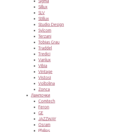
Sigma
Sillux
SLV
Stillux
Studio Design
Sylcom
Terzani
Tobias Grau
Traddel
Tredici
Vanlux
Vibia
Vintage
Vistosi
Voltolina
Zonca
Лампочки
Comtech
Feron
GE
JAZZWAY
Osram
Philips