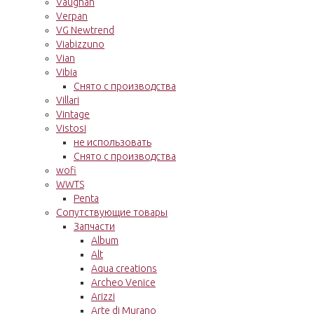
Vaughan
Verpan
VG Newtrend
Viabizzuno
Vian
Vibia
Снято с производства
Villari
Vintage
Vistosi
не использовать
Снято с производства
wofi
WWTS
Penta
Сопутствующие товары
Запчасти
Album
Alt
Aqua creations
Archeo Venice
Arizzi
Arte di Murano