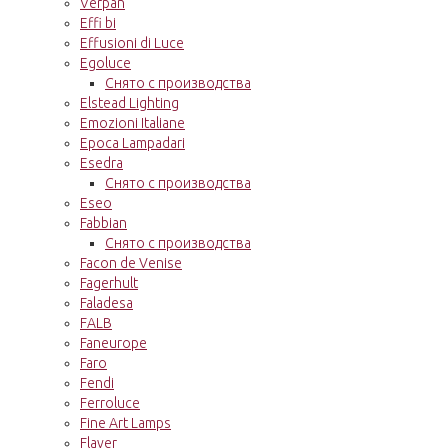
Verpan
Effi bi
Effusioni di Luce
Egoluce
Снято с производства
Elstead Lighting
Emozioni Italiane
Epoca Lampadari
Esedra
Снято с производства
Eseo
Fabbian
Снято с производства
Facon de Venise
Fagerhult
Faladesa
FALB
Faneurope
Faro
Fendi
Ferroluce
Fine Art Lamps
Flaver