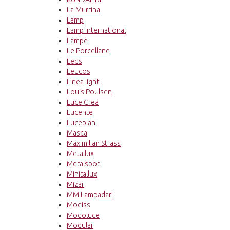
La Murrina
Lamp
Lamp International
Lampe
Le Porcellane
Leds
Leucos
Linea light
Louis Poulsen
Luce Crea
Lucente
Luceplan
Masca
Maximilian Strass
Metallux
Metalspot
Minitallux
Mizar
MM Lampadari
Modiss
Modoluce
Modular