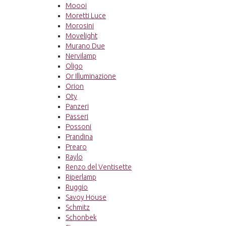
Moooi
Moretti Luce
Morosini
Movelight
Murano Due
Nervilamp
Oligo
Or Illuminazione
Orion
Oty
Panzeri
Passeri
Possoni
Prandina
Prearo
Raylo
Renzo del Ventisette
Riperlamp
Ruggio
Savoy House
Schmitz
Schonbek