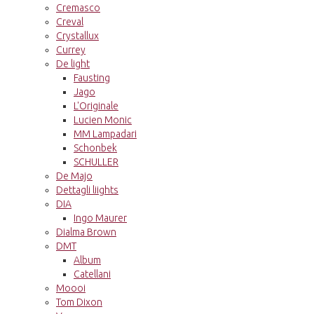
Cremasco
Creval
Crystallux
Currey
De light
Fausting
Jago
L'Originale
Lucien Monic
MM Lampadari
Schonbek
SCHULLER
De Majo
Dettagli liights
DIA
Ingo Maurer
Dialma Brown
DMT
Album
Catellani
Moooi
Tom Dixon