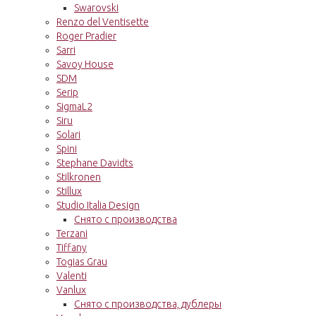
Swarovski
Renzo del Ventisette
Roger Pradier
Sarri
Savoy House
SDM
Serip
SigmaL2
Siru
Solari
Spini
Stephane Davidts
Stilkronen
Stillux
Studio Italia Design
Снято с производства
Terzani
Tiffany
Togias Grau
Valenti
Vanlux
Снято с производства, дублеры