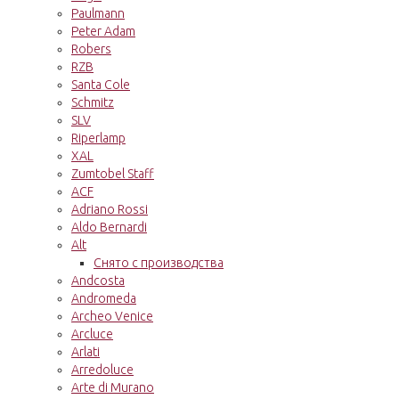
Paulmann
Peter Adam
Robers
RZB
Santa Cole
Schmitz
SLV
Riperlamp
XAL
Zumtobel Staff
ACF
Adriano Rossi
Aldo Bernardi
Alt
Снято с производства
Andcosta
Andromeda
Archeo Venice
Arcluce
Arlati
Arredoluce
Arte di Murano