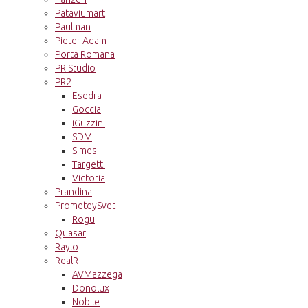
Pataviumart
Paulman
Pieter Adam
Porta Romana
PR Studio
PR2
Esedra
Goccia
iGuzzini
SDM
Simes
Targetti
Victoria
Prandina
PrometeySvet
Rogu
Quasar
Raylo
RealR
AVMazzega
Donolux
Nobile