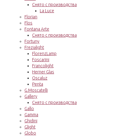
Снято с производства
La Luce
Florian
Flos
Fontana Arte
Снято с производства
Fortuny
Frezialight
FlorenzLamp
Foscarini
Francolight
Herner Glas
Oscaluz
Penta
G.Moscatelli
Gallery
Снято с производства
Gallo
Gamma
Ghidini
Glight
Globo