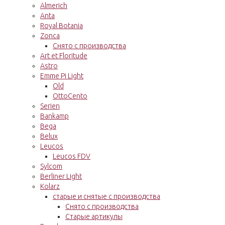
Almerich
Anta
Royal Botania
Zonca
Снято с производства
Art et Floritude
Astro
Emme Pi Light
Old
OttoCento
Serien
Bankamp
Bega
Belux
Leucos
Leucos FDV
Sylcom
Berliner Light
Kolarz
старые и снятые с производства
Снято с производства
Старые артикулы