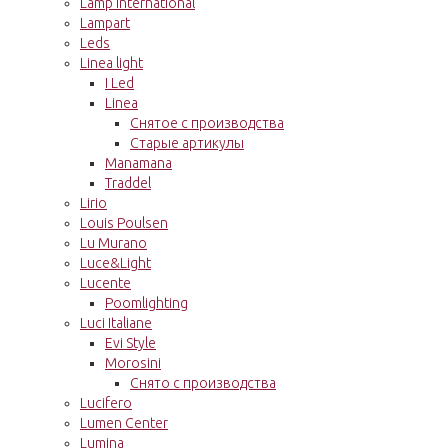
Lamp International
Lampart
Leds
Linea light
I Led
Linea
Снятое с производства
Старые артикулы
Manamana
Traddel
Lirio
Louis Poulsen
Lu Murano
Luce&Light
Lucente
Poomlighting
Luci Italiane
Evi Style
Morosini
Снято с производства
Lucifero
Lumen Center
Lumina