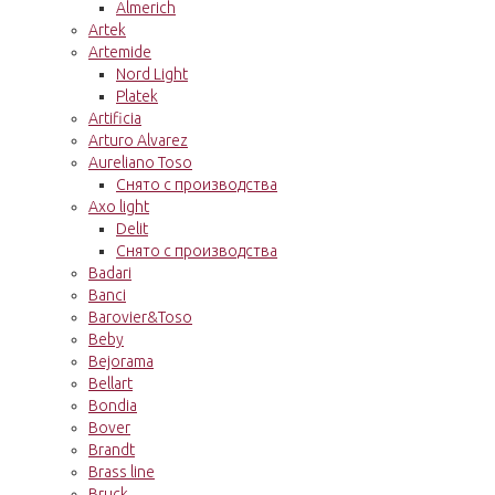
Almerich
Artek
Artemide
Nord Light
Platek
Artificia
Arturo Alvarez
Aureliano Toso
Снято с производства
Axo light
Delit
Снято с производства
Badari
Banci
Barovier&Toso
Beby
Bejorama
Bellart
Bondia
Bover
Brandt
Brass line
Bruck