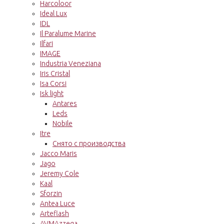
Harcoloor
Ideal Lux
IDL
Il Paralume Marine
Ilfari
IMAGE
Industria Veneziana
Iris Cristal
Isa Corsi
Isk light
Antares
Leds
Nobile
Itre
Снято с производства
Jacco Maris
Jago
Jeremy Cole
Kaal
Sforzin
Antea Luce
Arteflash
AVMAzzega