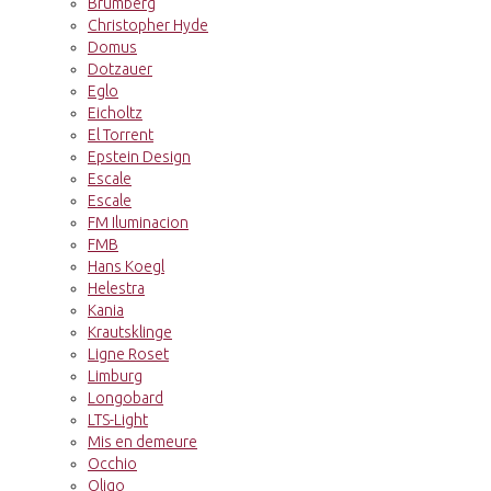
Brumberg
Christopher Hyde
Domus
Dotzauer
Eglo
Eicholtz
El Torrent
Epstein Design
Escale
Escale
FM Iluminacion
FMB
Hans Koegl
Helestra
Kania
Krautsklinge
Ligne Roset
Limburg
Longobard
LTS-Light
Mis en demeure
Occhio
Oligo