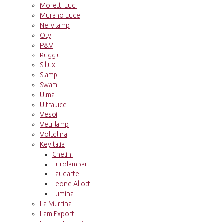
Moretti Luci
Murano Luce
Nervilamp
Oty
P&V
Ruggiu
Sillux
Slamp
Swami
Ulma
Ultraluce
Vesoi
Vetrilamp
Voltolina
KeyItalia
Chelini
Eurolampart
Laudarte
Leone Aliotti
Lumina
La Murrina
Lam Export