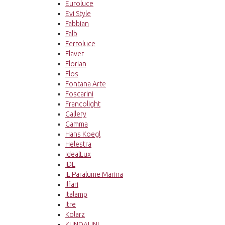
Euroluce
Evi Style
Fabbian
Falb
Ferroluce
Flaver
Florian
Flos
Fontana Arte
Foscarini
Francolight
Gallery
Gamma
Hans Koegl
Helestra
IdealLux
IDL
IL Paralume Marina
Ilfari
Italamp
Itre
Kolarz
KUNDALINI