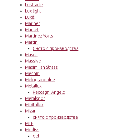
Lustrarte
Lux light
Luxit
Mariner
Marset
Martinez Yorts
Martini
Снято с производства
Masca
Massive
Maximilian Strass
Mechini
Melogranoblue
Metallux
Reccagni Angelo
Metalspot
Minitallux
Mizar
снято с производства
MLE
Modiss
old