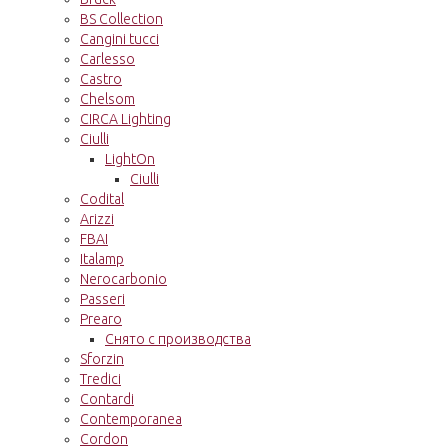
BS Collection
Cangini tucci
Carlesso
Castro
Chelsom
CIRCA Lighting
Ciulli
LightOn
Ciulli
Codital
Arizzi
FBAI
Italamp
Nerocarbonio
Passeri
Prearo
Снято с производства
Sforzin
Tredici
Contardi
Contemporanea
Cordon