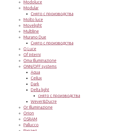
Modoluce
Modular
Снято с производства
Molto luce
Movelight
Multiline
Murano Due
Снято с производства
O Luce
Of Interni
Oma Illuminazione
ONN/OFF systems
Aqua
Ceilux
Dark
Delta light
снято с производства
Wever&Ducre
Or Illuminazione
Orion
OSRAM
Pallucco
Panzeri