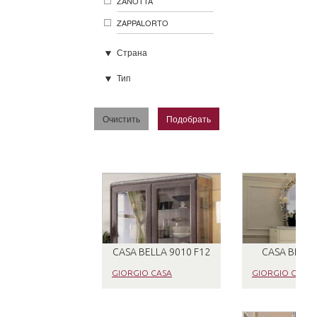
ZANOTTA
ZAPPALORTO
Страна
Тип
CASA BELLA 9010 F12
CASA BELLA
GIORGIO CASA
GIORGIO CASA