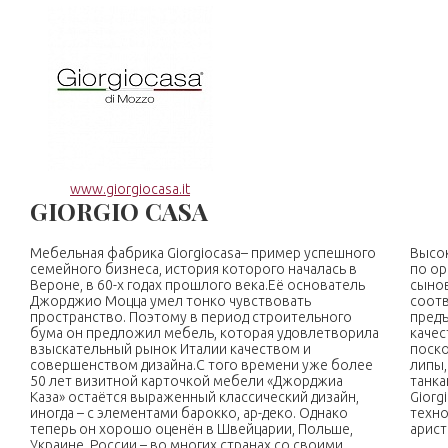
www.giorgiocasa.it
GIORGIO CASA
Мебельная фабрика Giorgiocasa– пример успешного
Высок
семейного бизнеса, история которого началась в
по ор
Вероне, в 60-х годах прошлого века.Её основатель
сынов
Джорджио Моцца умел тонко чувствовать
соотв
пространство. Поэтому в период строительного
предъ
бума он предложил мебель, которая удовлетворила
качес
взыскательный рынок Италии качеством и
поско
совершенством дизайна.С того времени уже более
липы,
50 лет визитной карточкой мебели «Джорджиа
танка
Каза» остаётся выраженный классический дизайн,
Giorg
иногда – с элементами барокко, ар-деко. Однако
техно
теперь он хорошо оценён в Швейцарии, Польше,
арист
Украине, России – во многих странах со своими