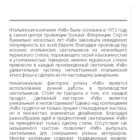
Итальянская компания «Falb» была основана в 1972 году
в самом центре провинции Тоскана- Флоренции. Спустя
буквально несколько лет «Falb» завоевала невиданную
популярность во всей Европе благодаря производству
исконно итальянских светильников из нежнейшего
муранского стекла, поражающего своей изысканностью
и утонченностью. Наверное, именно муранское стекло
привнесло в каждый произведенный светильник «Falb»
удивительную частичку неповторимой итальянской
атмосферы и сделало их по-настоящему шикарными.
Немаловажным фактором успеха «Falb» является
использование ручной работы в производстве
светильников. Стоит ли говорить о том, что каждый
продукт, сделанный мастером «Falb» является
уникальным и неповторимым? Однако над коллекциями
«Falb» трудятся не только лучшие стеклодувные мастера,
но и множество знаменитых дизайнеров. Благодаря
разнообразию идей и предпочтений светильники «Falb»
не принадлежат только одному стилю. Отсутствие так
называемого «застоя» позволяет «Falb» выпускать
светильники для совершенно разных интерьеров.
Многие коллекции содержат традиционные модели,