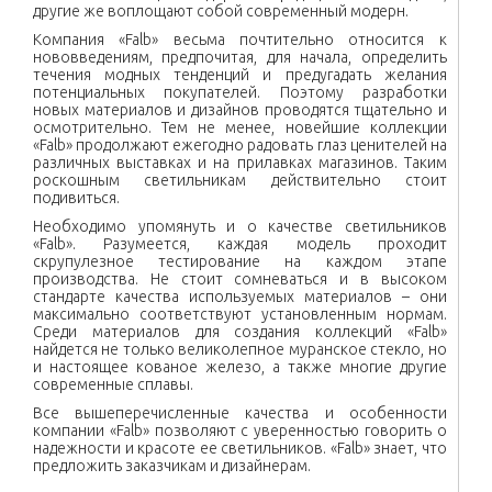
другие же воплощают собой современный модерн.
Компания «Falb» весьма почтительно относится к
нововведениям, предпочитая, для начала, определить
течения модных тенденций и предугадать желания
потенциальных покупателей. Поэтому разработки
новых материалов и дизайнов проводятся тщательно и
осмотрительно. Тем не менее, новейшие коллекции
«Falb» продолжают ежегодно радовать глаз ценителей на
различных выставках и на прилавках магазинов. Таким
роскошным светильникам действительно стоит
подивиться.
Необходимо упомянуть и о качестве светильников
«Falb». Разумеется, каждая модель проходит
скрупулезное тестирование на каждом этапе
производства. Не стоит сомневаться и в высоком
стандарте качества используемых материалов – они
максимально соответствуют установленным нормам.
Среди материалов для создания коллекций «Falb»
найдется не только великолепное муранское стекло, но
и настоящее кованое железо, а также многие другие
современные сплавы.
Все вышеперечисленные качества и особенности
компании «Falb» позволяют с уверенностью говорить о
надежности и красоте ее светильников. «Falb» знает, что
предложить заказчикам и дизайнерам.