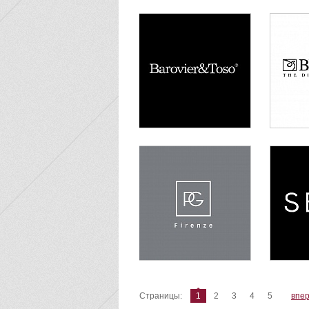
Страницы:
1
2
3
4
5
впе