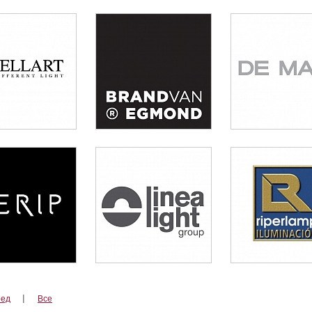
ред
Все